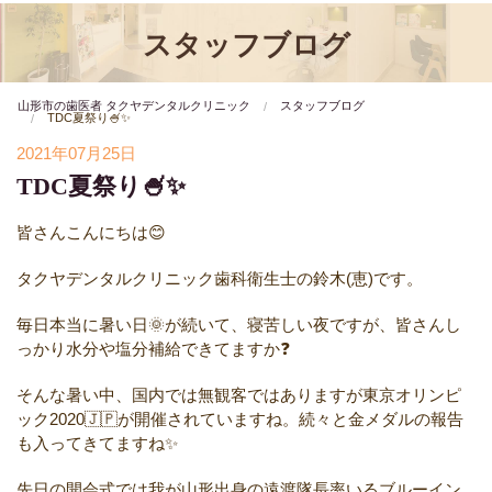
スタッフブログ
山形市の歯医者 タクヤデンタルクリニック
スタッフブログ
TDC夏祭り🍧✨
2021年07月25日
TDC夏祭り🍧✨
皆さんこんにちは😊
タクヤデンタルクリニック歯科衛生士の鈴木(恵)です。
毎日本当に暑い日🌞が続いて、寝苦しい夜ですが、皆さんし
っかり水分や塩分補給できてますか❓
そんな暑い中、国内では無観客ではありますが東京オリンピ
ック2020🇯🇵が開催されていますね。続々と金メダルの報告
も入ってきてますね✨
先日の開会式では我が山形出身の遠渡隊長率いるブルーイン