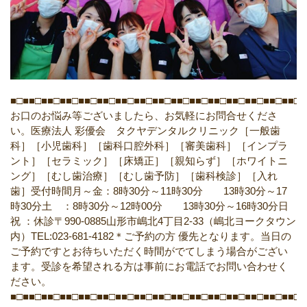
■□■■□■■□■■□■■□■■□■■□■■□■■□■■□■■□■■□■■□■■□■■□■■□■
お口のお悩み等ございましたら、お気軽にお問合せくださ
い。医療法人 彩優会 タクヤデンタルクリニック［一般歯
科］［小児歯科］［歯科口腔外科］［審美歯科］［インプラ
ント］［セラミック］［床矯正］［親知らず］［ホワイトニ
ング］［むし歯治療］［むし歯予防］［歯科検診］［入れ
歯］受付時間月～金：8時30分～11時30分 13時30分～17
時30分土 ：8時30分～12時00分 13時30分～16時30分日
祝 ：休診〒990-0885山形市嶋北4丁目2-33（嶋北ヨークタウン
内）TEL:023-681-4182＊ご予約の方 優先となります。当日の
ご予約ですとお待ちいただく時間がでてしまう場合がござい
ます。受診を希望される方は事前にお電話でお問い合わせく
ださい。
■□■■□■■□■■□■■□■■□■■□■■□■■□■■□■■□■■□■■□■■□■■□■■□■