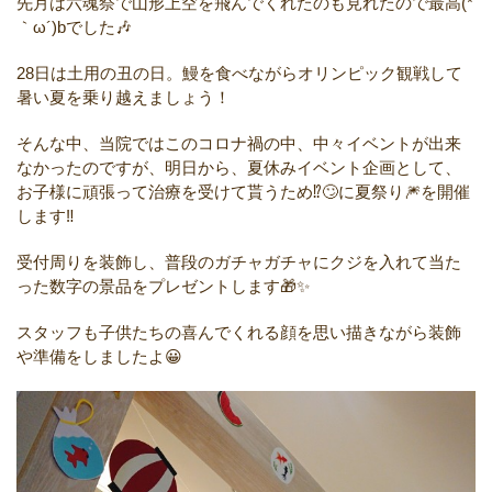
先月は六魂祭で山形上空を飛んでくれたのも見れたので最高(*
｀ω´)bでした🎶
28日は土用の丑の日。鰻を食べながらオリンピック観戦して
暑い夏を乗り越えましょう！
そんな中、当院ではこのコロナ禍の中、中々イベントが出来
なかったのですが、明日から、夏休みイベント企画として、
お子様に頑張って治療を受けて貰うため⁉️🙄に夏祭り🎆を開催
します‼️
受付周りを装飾し、普段のガチャガチャにクジを入れて当た
った数字の景品をプレゼントします🎁✨
スタッフも子供たちの喜んでくれる顔を思い描きながら装飾
や準備をしましたよ😀