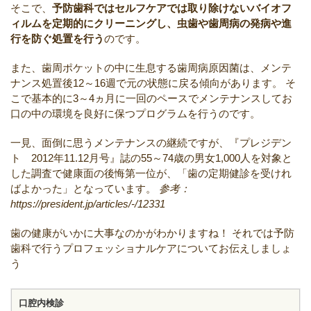
そこで、
予防歯科ではセルフケアでは取り除けないバイオフ
ィルムを定期的にクリーニングし、虫歯や歯周病の発病や進
行を防ぐ処置を行う
のです。
また、歯周ポケットの中に生息する歯周病原因菌は、メンテ
ナンス処置後12～16週で元の状態に戻る傾向があります。
そ
こで基本的に3～4ヵ月に一回のペースでメンテナンスしてお
口の中の環境を良好に保つプログラムを行うのです。
一見、面倒に思うメンテナンスの継続ですが、『プレジデン
ト 2012年11.12月号』誌の55～74歳の男女1,000人を対象と
した調査で健康面の後悔第一位が、「歯の定期健診を受けれ
ばよかった」となっています。
参考：
https://president.jp/articles/-/12331
歯の健康がいかに大事なのかがわかりますね！
それでは予防
歯科で行うプロフェッショナルケアについてお伝えしましょ
う
口腔内検診