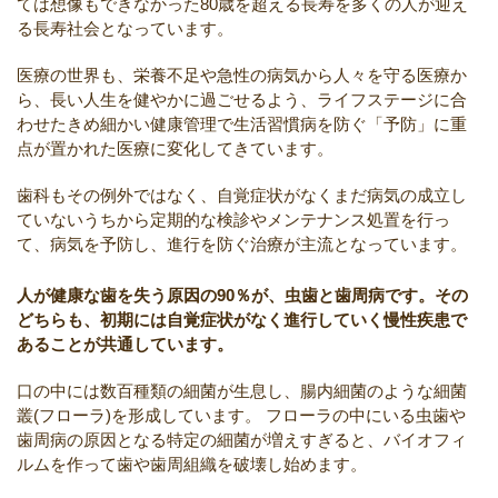
ては想像もできなかった80歳を超える長寿を多くの人が迎え
る長寿社会となっています。
医療の世界も、栄養不足や急性の病気から人々を守る医療か
ら、長い人生を健やかに過ごせるよう、ライフステージに合
わせたきめ細かい健康管理で生活習慣病を防ぐ「予防」に重
点が置かれた医療に変化してきています。
歯科もその例外ではなく、自覚症状がなくまだ病気の成立し
ていないうちから定期的な検診やメンテナンス処置を行っ
て、病気を予防し、進行を防ぐ治療が主流となっています。
人が健康な歯を失う原因の90％が、虫歯と歯周病です。その
どちらも、初期には自覚症状がなく進行していく慢性疾患で
あることが共通しています。
口の中には数百種類の細菌が生息し、腸内細菌のような細菌
叢(フローラ)を形成しています。
フローラの中にいる虫歯や
歯周病の原因となる特定の細菌が増えすぎると、バイオフィ
ルムを作って歯や歯周組織を破壊し始めます。