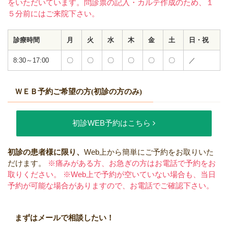
をいただいています。問診票の記入・カルテ作成のため、１
５分前にはご来院下さい。
診療時間
月
火
水
木
金
土
日・祝
8:30～17:00
〇
〇
〇
〇
〇
〇
／
ＷＥＢ予約ご希望の方(初診の方のみ)
初診WEB予約はこちら
初診の患者様に限り、
Web上から簡単にご予約をお取りいた
だけます。
※痛みがある方、お急ぎの方はお電話で予約をお
取りください。
※Web上で予約が空いていない場合も、当日
予約が可能な場合がありますので、お電話でご確認下さい。
まずはメールで相談したい！