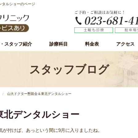
ンタルショーのページ
・スタッフ紹介
診療科目
料金表
アクセス
虫歯治療
歯周病（歯槽膿漏）
小児歯科
予防歯科
審美歯科
ホワイトニング
インプラント
インプラント無料カウンセリング
親知らず
スタッフブログ
山大ドクター懇親会＆東北デンタルショー
東北デンタルショー
気が付けば、あっという間に9月に入りましたね。