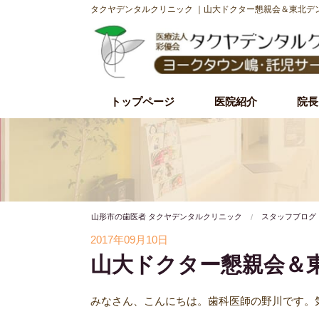
タクヤデンタルクリニック ｜山大ドクター懇親会＆東北デ
トップページ
医院紹介
院長
初診時の流れ
理事長紹介
院内・設備紹介
治療理念・方針
施設基準
山形市の歯医者 タクヤデンタルクリニック
スタッフブログ
2017年09月10日
山大ドクター懇親会＆
みなさん、こんにちは。歯科医師の野川です。