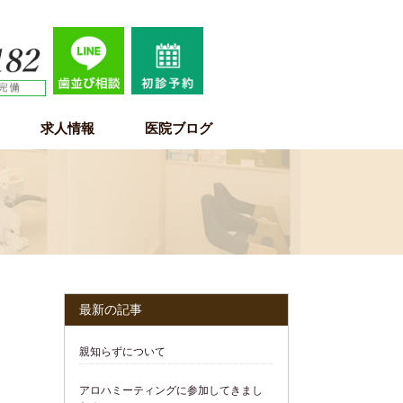
求人情報
医院ブログ
歯科医師求人情報
歯科衛生士求人情報
歯科助手・受付・保育士求人情報
最新の記事
親知らずについて
アロハミーティングに参加してきまし