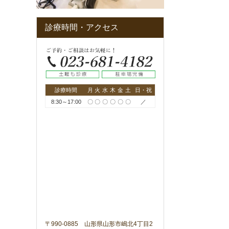
診療時間・アクセス
診療時間
月
火
水
木
金
土
日・祝
8:30～17:00
〇
〇
〇
〇
〇
〇
／
〒990-0885 山形県山形市嶋北4丁目2