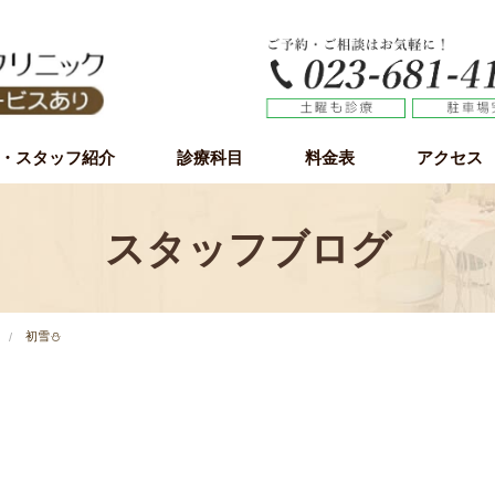
・スタッフ紹介
診療科目
料金表
アクセス
虫歯治療
歯周病（歯槽膿漏）
小児歯科
予防歯科
審美歯科
ホワイトニング
インプラント
インプラント無料カウンセリング
親知らず
スタッフブログ
初雪⛄️