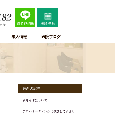
求人情報
医院ブログ
歯科医師求人情報
歯科衛生士求人情報
歯科助手・受付・保育士求人情報
最新の記事
親知らずについて
アロハミーティングに参加してきまし