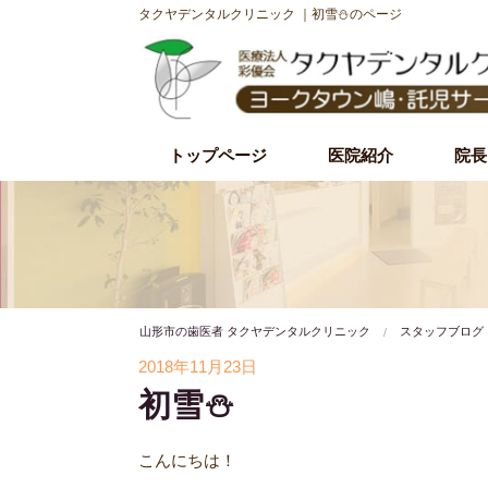
タクヤデンタルクリニック ｜初雪⛄️のページ
トップページ
医院紹介
院長
初診時の流れ
理事長紹介
院内・設備紹介
治療理念・方針
施設基準
山形市の歯医者 タクヤデンタルクリニック
スタッフブログ
2018年11月23日
初雪⛄️
こんにちは！