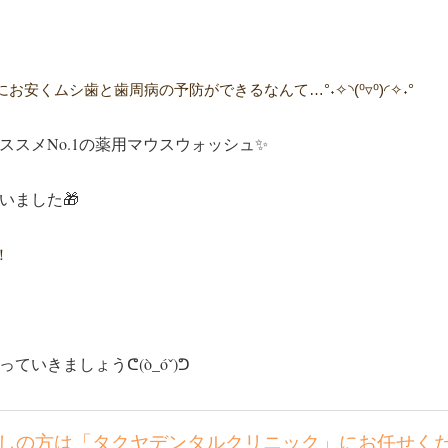
くムシ歯と歯周病の予防ができるなんて…°˖✧◝(⁰▿⁰)◜✧˖°
スメNo.1の薬用マウスウォッシュ
✨
いました🎁
！
いきましょうᕦ(ò_óˇ)ᕤ
しの方は「タクヤデンタルクリニック」にお任せく