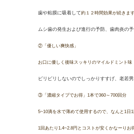
歯や粘膜に吸着して
約１２時間効果が続きま
ムシ歯の発生および進行の予防、歯肉炎の予
②「優しい爽快感」
お口に優しく後味スッキリのマイルドミント味
ピリピリしないので
しっかりすすげ、老若男
③「濃縮タイプでお得」1本で360～700回分
5~10滴を水で薄めて使用するので、なんと1日
1回あたり1.4~2.8円とコストが安くかなーりお