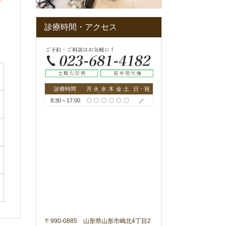
診療時間・アクセス
診療時間
月
火
水
木
金
土
日・祝
8:30～17:00
〇
〇
〇
〇
〇
〇
／
〒990-0885 山形県山形市嶋北4丁目2