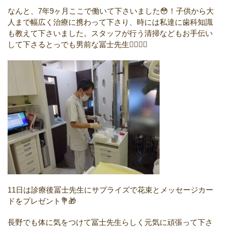
なんと、7年9ヶ月ここで働いて下さいました😳！子供から大
人まで幅広く治療に携わって下さり、時には私達に歯科知識
も教えて下さいました。スタッフが行う清掃などもお手伝い
して下さるとっでも男前な冨士先生👨🏻‍⚕️✨
11日は診療後冨士先生にサプライズで花束とメッセージカー
ドをプレゼント💐🎁
長野でも体に気をつけて冨士先生らしく元気に頑張って下さ