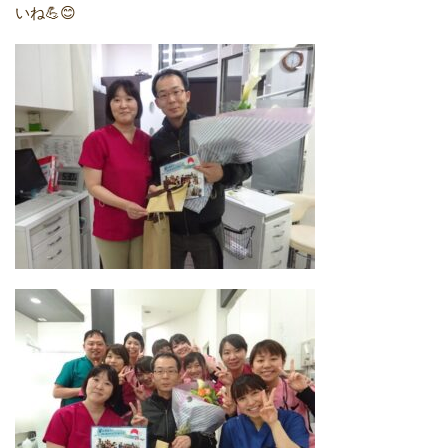
いね💪😊︎