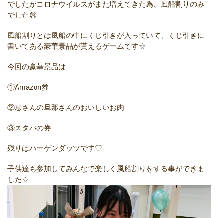
でしたがコロナウイルスがまた増えてきた為、風船割りのみ
でした😢
風船割りとは風船の中にくじ引きが入っていて、くじ引きに
書いてある豪華景品が貰えるゲームです☆
今回の豪華景品は
①Amazon券
②恵さんの旦那さんのおいしいお肉
③スタバの券
残りはハーゲンダッツです♡
子供達も参加してみんなで楽しく風船割りをする事ができま
した☆