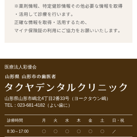
医療法人彩優会
山形県山形市嶋北4丁目2番33号（ヨークタウン嶋）
TEL：023-681-4182（よい歯に）
診療時間
月
火
水
木
金
土
日・祝
8:30～17:00
〇
〇
〇
〇
〇
〇
／