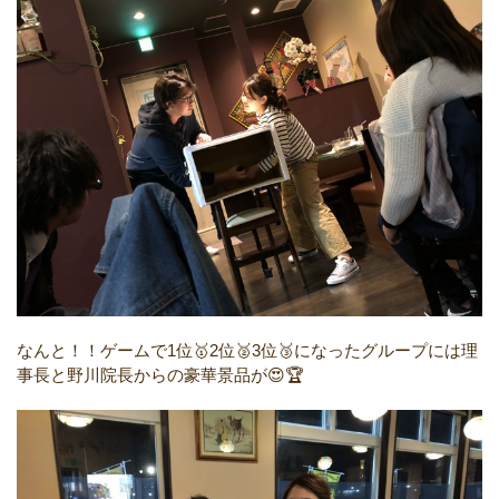
なんと！！ゲームで1位🥇2位🥈3位🥉になったグループには理
事長と野川院長からの豪華景品が😍🏆