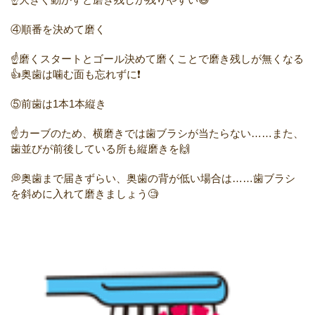
④順番を決めて磨く
☝️磨くスタートとゴール決めて磨くことで磨き残しが無くなる
👍奥歯は噛む面も忘れずに❗
⑤前歯は1本1本縦き
☝️カーブのため、横磨きでは歯ブラシが当たらない……また、
歯並びが前後している所も縦磨きを🙌
💭奥歯まで届きずらい、奥歯の背が低い場合は……歯ブラシ
を斜めに入れて磨きましょう🧐