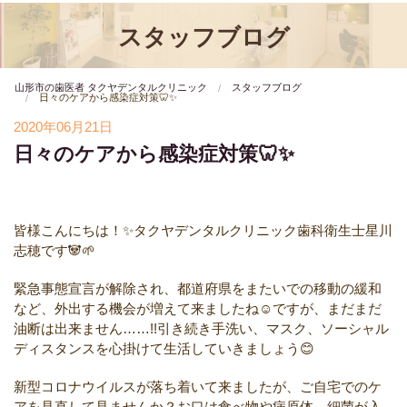
スタッフブログ
山形市の歯医者 タクヤデンタルクリニック
スタッフブログ
日々のケアから感染症対策🦷✨
2020年06月21日
日々のケアから感染症対策🦷✨
皆様こんにちは！✨タクヤデンタルクリニック歯科衛生士星川
志穂です🐼🌱
緊急事態宣言が解除され、都道府県をまたいでの移動の緩和
など、外出する機会が増えて来ましたね☺️ですが、まだまだ
油断は出来ません……!!引き続き手洗い、マスク、ソーシャル
ディスタンスを心掛けて生活していきましょう😊
新型コロナウイルスが落ち着いて来ましたが、ご自宅でのケ
アを見直して見ませんか？お口は食べ物や病原体、細菌が入