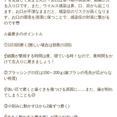
る入り口です。また、ウイルス感染は鼻、口、目から起こり
ます。お口が不潔なままだと、感染症のリスクが高くなりま
す。お口の環境を清潔に保つことで、感染症の対策に繋がる
のです😳
⚠️歯磨きのポイント⚠️
①1日3回磨く(難しい場合は朝夜の2回)
☝️細菌が繁殖する時間は夜、寝ている時！なので、夜時間をか
けて念入りに磨きましょう！
②ブラッシングの圧は150～200ｇ(歯ブラシの毛先が広がらな
い程度)
☝️強い圧で磨くと歯ぐきを傷つける原因に……また、歯が削れ
てしまうことも😥
③小刻みに動かす(1から2歯ずつ磨く)
☝️大きく動かすと磨き残しが残りやすい😅