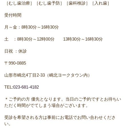
［むし歯治療］［むし歯予防］［歯科検診］［入れ歯］
受付時間
月～金：
8
時
30
分～
16
時
30
分
土 ：
8
時
30
分～
12
時
00
分
13
時
30
分～
16
時
30
分
日祝
：休診
〒
990-0885
山形市嶋北
4
丁目
2-33
（嶋北ヨークタウン内）
TEL:
023-681-4182
＊ご予約の方
優先となります。当日のご予約ですとお待ちい
ただく時間がでてしまう場合がございます。
受診を希望される方は事前にお電話でお問い合わせくださ
い。