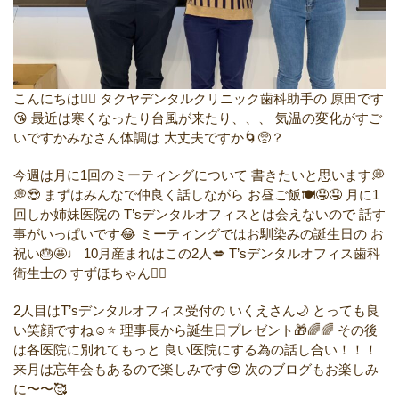
こんにちは✌🏻️
タクヤデンタルクリニック歯科助手の
原田です
😘
最近は寒くなったり台風が来たり、、、
気温の変化がすご
いですかみなさん体調は
大丈夫ですか🌀🥺？
今週は月に1回のミーティングについて
書きたいと思います💭
💭😍
まずはみんなで仲良く話しながら
お昼ご飯🍽🤤🤤
月に1
回しか姉妹医院の
T’sデンタルオフィスとは会えないので
話す
事がいっぱいです😂
ミーティングではお馴染みの誕生日の
お
祝い🎂🤩♩
10月産まれはこの2人💋
T’sデンタルオフィス歯科
衛生士の
すずほちゃん✌🏻️
2人目はT’sデンタルオフィス受付の
いくえさん🌙
とっても良
い笑顔ですね☺︎⭐️
理事長から誕生日プレゼント🎁🌈🌈
その後
は各医院に別れてもっと
良い医院にする為の話し合い！！！
来月は忘年会もあるので楽しみです😍
次のブログもお楽しみ
に〜〜🥰