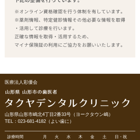
医療法人彩優会
山形県山形市嶋北4丁目2番33号（ヨークタウン嶋）
TEL：023-681-4182（よい歯に）
診療時間
月
火
水
木
金
土
日・祝