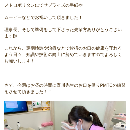
メトロポリタンにてサプライズ
の手紙や
ムービーなどでお祝い
して頂きました！
理事長、そして準備をして下さ
った先輩方ありがとうござい
ます
🙌
これから、定期検診や治療などで
皆様のお口の健康を守れる
よう
日々、知識や技術の向上に努めて
いきますのでよろしく
お願いします！
さて、今週はお昼の時間に野川先生
のお口を借り
PMTC
の練習
をさせて
頂きました！！