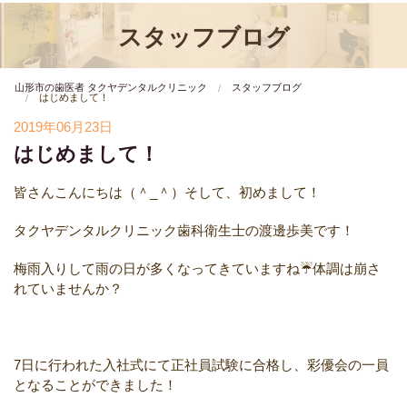
スタッフブログ
山形市の歯医者 タクヤデンタルクリニック
スタッフブログ
はじめまして！
2019年06月23日
はじめまして！
皆さんこんにちは（＾
_
＾）
そして、初めまして！
タクヤデンタルクリニック
歯科衛生士の渡邊歩美です！
梅雨入りして雨の日が多くな
ってきていますね
☔️
体調は崩
さ
れていませんか？
7
日に行われた入社式にて
正社員試験に合格し、彩優会の
一員
となることができました！