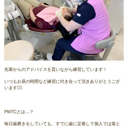
先輩からのアドバイスを貰いながら
練習しています！
いつもお昼の時間など練習に付き合っ
て頂きありがとうござ
います
🙇‍♀️
PMTC
とは
…
？
毎日歯磨きをしていても、すでに歯に
定着して個人では落と