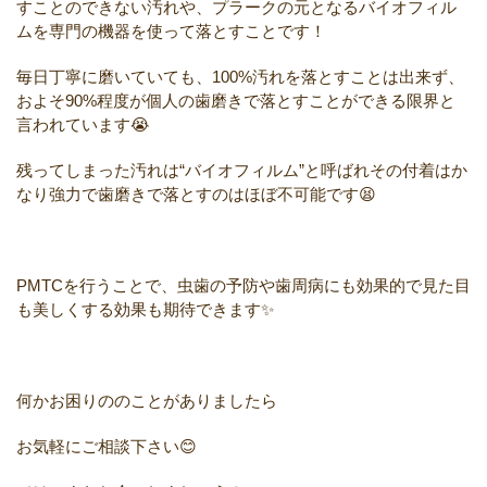
すことのできない
汚れや、プラークの元となるバイオ
フィル
ムを専門の機器を使って落とす
ことです！
毎日丁寧に磨いていても、
100%
汚れ
を落とすことは出来ず、
およそ
90%
程度が個人の歯磨きで落とすことが
できる限界と
言われています
😭
残ってしまった汚れは“バイオフィル
ム”と呼ばれその付着はか
なり強力で
歯磨きで落とすのはほぼ不可能です
😫
PMTC
を行うことで、虫歯の予防や
歯周病にも効果的で見た目
も美しく
する効果も期待できます
✨
何かお困りののことがありましたら
お気軽にご相談下さい
😊