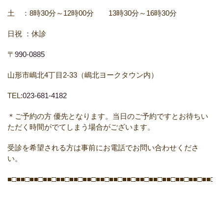
土 ：
8
時
30
分～
12
時
00
分
13
時
30
分～
16
時
30
分
日祝
：休診
〒
990-0885
山形市嶋北
4
丁目
2-33
（嶋北ヨークタウン内）
TEL:
023-681-4182
＊ご予約の方
優先となります。当日のご予約ですとお待ちい
ただく時間がでてしまう場合がございます。
受診を希望される方は事前にお電話でお問い合わせくださ
い。
■□■■□■■□■■□■■□■■□■■□■■□■■□■■□■■□■■□■■□■■□■■□■■□■