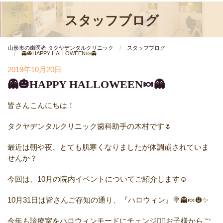
スタッフブログ
山形市の歯医者 タクヤデンタルクリニック
スタッフブログ
👻🎃HAPPY HALLOWEEN🍬👻
2019年10月20日
👻🎃HAPPY HALLOWEEN🍬👻
皆さんこんにちは！
タクヤデンタルクリニック歯科助手の木村です🌷
最近は朝や夜、とても肌寒くなりましたが体調崩されていま
せんか？
今回は、10月の院内イベントについてご紹介します☺️
10月31日は皆さんご存知の通り、『ハロウィン』🍭👻🍬🎃✨
今年も診療室をハロウィンモードにチェンジ✌🏻️お子様からご