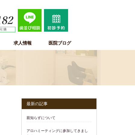
求人情報
医院ブログ
歯科医師求人情報
歯科衛生士求人情報
歯科助手・受付・保育士求人情報
最新の記事
親知らずについて
アロハミーティングに参加してきまし