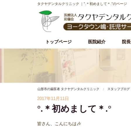
タクヤデンタルクリニック ｜°.＊初めまして＊.°のページ
トップページ
医院紹介
院長
初診時の流れ
理事長紹介
院内・設備紹介
治療理念・方針
施設基準
山形市の歯医者 タクヤデンタルクリニック
スタッフブログ
2017年11月11日
°.＊初めまして＊.°
皆さん、こんにちは🎶