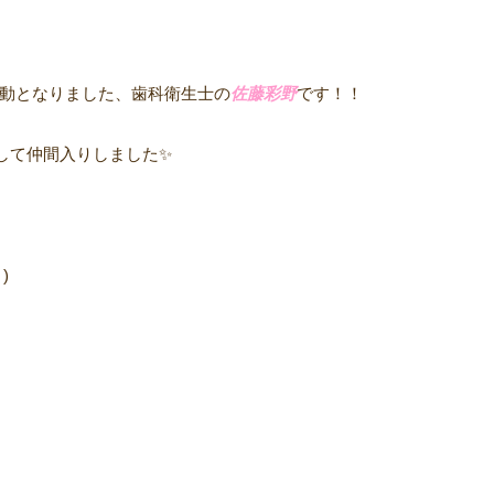
から異動となりました、歯科衛生士の
佐藤彩野
です！！
して仲間入りしました✨
)