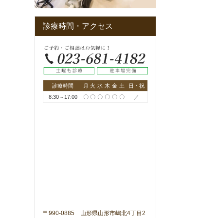
診療時間・アクセス
診療時間
月
火
水
木
金
土
日・祝
8:30～17:00
〇
〇
〇
〇
〇
〇
／
〒990-0885 山形県山形市嶋北4丁目2