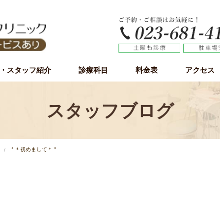
・スタッフ紹介
診療科目
料金表
アクセス
虫歯治療
歯周病（歯槽膿漏）
小児歯科
予防歯科
審美歯科
ホワイトニング
インプラント
インプラント無料カウンセリング
親知らず
スタッフブログ
°.＊初めまして＊.°