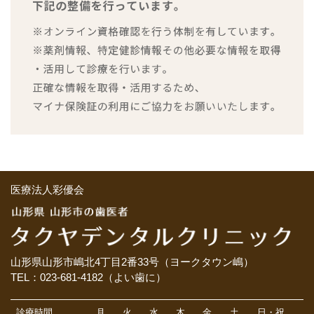
医療法人彩優会
山形県山形市嶋北4丁目2番33号（ヨークタウン嶋）
TEL：023-681-4182（よい歯に）
診療時間
月
火
水
木
金
土
日・祝