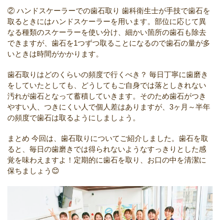
② ハンドスケーラーでの歯石取り
歯科衛生士が手技で歯石を
取るときにはハンドスケーラーを用います。部位に応じて異
なる種類のスケーラーを使い分け、細かい箇所の歯石も除去
できますが、歯石を1つずつ取ることになるので歯石の量が多
いときは時間がかかります。
歯石取りはどのくらいの頻度で行くべき？
毎日丁寧に歯磨き
をしていたとしても、どうしてもご自身では落としきれない
汚れが歯石となって蓄積していきます。そのため歯石がつき
やすい人、つきにくい人で個人差はありますが、3ヶ月～半年
の頻度で歯石は取るようにしましょう。
まとめ
今回は、歯石取りについてご紹介しました。歯石を取
ると、毎日の歯磨きでは得られないようなすっきりとした感
覚を味わえますよ！定期的に歯石を取り、お口の中を清潔に
保ちましょう😊