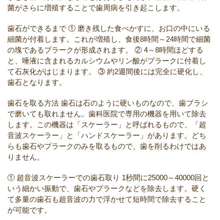
菌がさらに増殖することで歯周病を引き起こします。
歯石ができるまで
① 磨き残した食べかすに、お口の中にいる
細菌が付着します。これが増殖し、食後8時間～24時間で細菌
の塊であるプラークが形成されます。
② 4～8時間ほどする
と、唾液に含まれるカルシウムやリン酸がプラークに付着し
て石灰化がはじまります。
③ 約2週間後には完全に硬化し、
歯石となります。
歯石を取る方法
歯石は石のように硬いものなので、歯ブラシ
で磨いても取れません。歯科医院で専用の機器を用いて除去
します。この機器は「スケーラー」と呼ばれるもので、「超
音波スケーラー」と「ハンドスケーラー」があります。どち
らも歯石やプラークのみを取るもので、歯を削るわけではあ
りません。
① 超音波スケーラーでの歯石取り
1秒間に25000～40000回と
いう細かい振動で、歯石やプラークなどを除去します。硬く
て多量の歯石も超音波の力で浮かせて短時間で除去すること
が可能です。