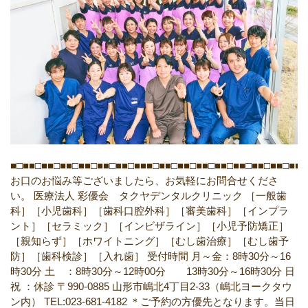
■□■■□■■□■■□■■□■■□■■□■■■□■■□■■□■■□■■□■■□■■□■■□■■□
お口のお悩み等ございましたら、お気軽にお問合せくださ
い。
医療法人 彩優会 タクヤデンタルクリニック
［一般歯
科］［小児歯科］［歯科口腔外科］［審美歯科］［インプラ
ント］［セラミック］［インビザライン］［小児予防矯正］
［親知らず］［ホワイトニング］［むし歯治療］［むし歯予
防］［歯科検診］［入れ歯］
受付時間
月～金：8時30分～16
時30分
土 ：8時30分～12時00分 13時30分～16時30分
日
祝 ：休診
〒990-0885
山形市嶋北4丁目2-33（嶋北ヨークタウ
ン内）
TEL:023-681-4182
＊ご予約の方優先となります。当日