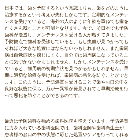
日本では、歯を予防するという意識よりも、歯をどのように
治療するかという考えが先行しがちです。定期的なメンテナ
ンスを受けていると、海外の人のように年齢を重ねても歯を
たくさん残すことが可能となります。今でこそ日本でも予防
歯科が浸透し、メンテナンスを受ける人が増えてきました。
予防観点で歯科を受診していると、もし虫歯が見つかっても
それほど大きな処置にはならないかもしれません。また歯周
病は自覚症状を感じにくく、自分では歯周病になっているこ
とに気づかないかもしれません。しかしメンテナンスを受け
ていると、歯周病の初期症状を見つかるかもしれません。早
期に適切な治療を受ければ、歯周病の悪化を防ぐことができ
ます。このように、予防処置を受けることで歯やお口の中を
良好な状態に保ち、万が一異常が発見されても早期治療を行
って悪化を防ぐことができるのです。
最近は予防歯科を勧める歯科医院も増えています。予防処置
に力を入れている歯科医院では、歯科医師や歯科衛生士が、
患者様のお口の中の状態に応じた処置やケアを行ってくれる