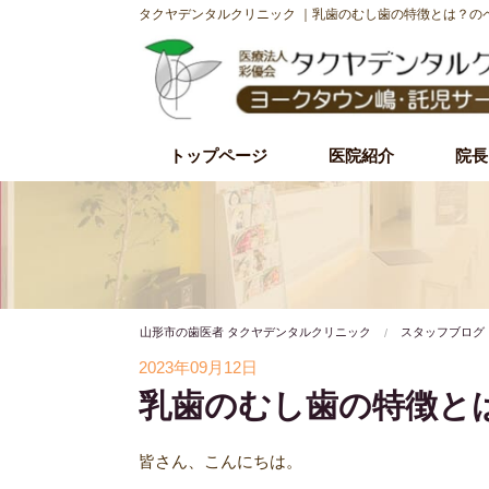
タクヤデンタルクリニック ｜乳歯のむし歯の特徴とは？の
トップページ
医院紹介
院長
初診時の流れ
理事長紹介
院内・設備紹介
治療理念・方針
施設基準
山形市の歯医者 タクヤデンタルクリニック
スタッフブログ
2023年09月12日
乳歯のむし歯の特徴と
皆さん、こんにちは。