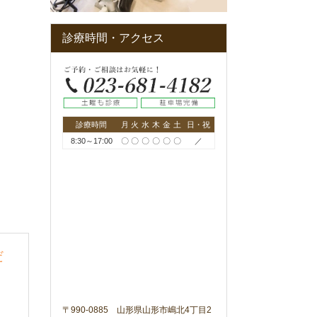
診療時間・アクセス
診療時間
月
火
水
木
金
土
日・祝
8:30～17:00
〇
〇
〇
〇
〇
〇
／
だ
〒990-0885 山形県山形市嶋北4丁目2