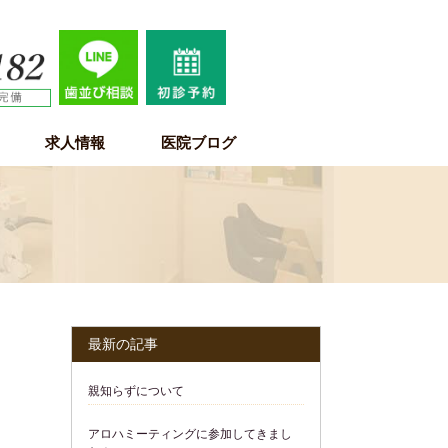
求人情報
医院ブログ
歯科医師求人情報
歯科衛生士求人情報
歯科助手・受付・保育士求人情報
最新の記事
親知らずについて
アロハミーティングに参加してきまし