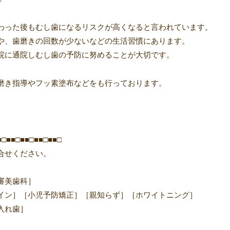
わった後もむし歯になるリスクが高くなると言われています。
や、歯磨きの回数が少ないなどの生活習慣にあります。
院に通院しむし歯の予防に努めることが大切です。
磨き指導やフッ素塗布などをも行っております。
■□■■□■■□■■□■■□
合せください。
審美歯科］
イン］［小児予防矯正］［親知らず］［ホワイトニング］
入れ歯］