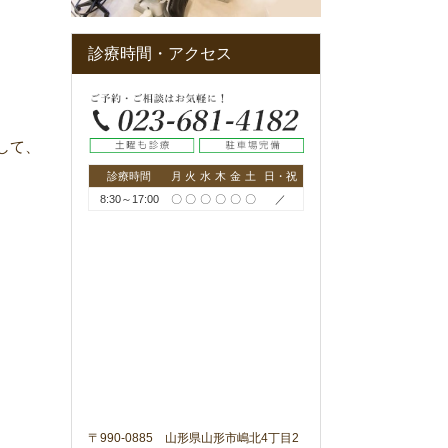
診療時間・アクセス
して、
診療時間
月
火
水
木
金
土
日・祝
8:30～17:00
〇
〇
〇
〇
〇
〇
／
〒990-0885 山形県山形市嶋北4丁目2