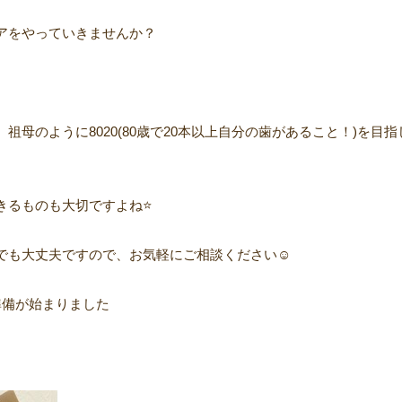
アをやっていきませんか？
、祖母のように
8020(80
歳で
20
本以上自分の歯があること！
)
を目指
るものも大切ですよね⭐️
でも大丈夫
ですので、お気軽にご相談ください☺️
準備が始まりました