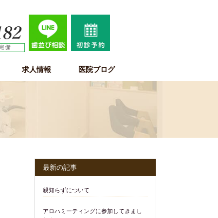
求人情報
医院ブログ
歯科医師求人情報
歯科衛生士求人情報
歯科助手・受付・保育士求人情報
最新の記事
親知らずについて
アロハミーティングに参加してきまし