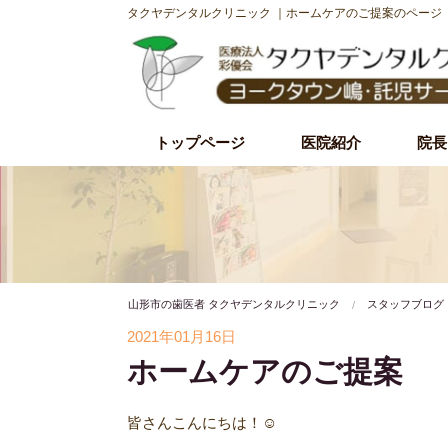
タクヤデンタルクリニック ｜ホームケアのご提案のページ
トップページ
医院紹介
院長
初診時の流れ
理事長紹介
院内・設備紹介
治療理念・方針
施設基準
山形市の歯医者 タクヤデンタルクリニック
スタッフブログ
2021年01月16日
ホームケアのご提案
皆さんこんにちは！
☺️