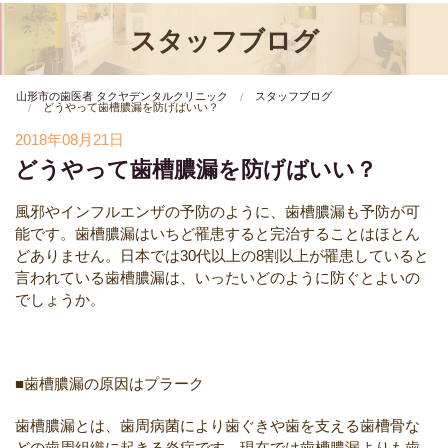
スタッフブログ
山形市の歯医者 タクヤデンタルクリニック
スタッフブログ
どうやって歯槽膿漏を防げばいい？
2018年08月21日
どうやって歯槽膿漏を防げばいい？
風邪やインフルエンザの予防のように、歯槽膿漏も予防が可
能です。歯槽膿漏はいちど罹患すると完治することはほとん
どありません。日本では30代以上の8割以上が罹患していると
言われている歯槽膿漏は、いったいどのように防ぐとよいの
でしょうか。
■歯槽膿漏の原因はプラーク
歯槽膿漏とは、歯周病菌により歯ぐきや歯を支える歯槽骨な
どの歯周組織に起きる炎症です。現在では歯槽膿漏よりも歯