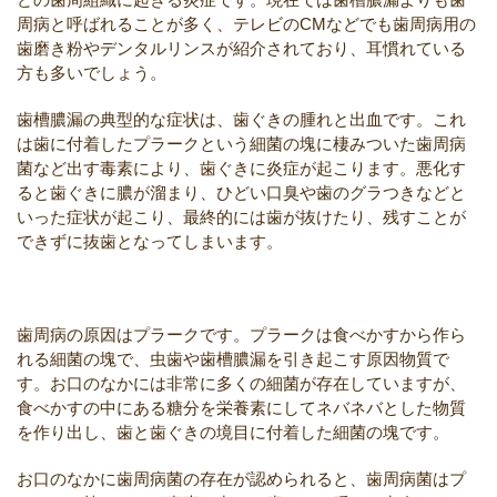
周病と呼ばれることが多く、テレビのCMなどでも歯周病用の
歯磨き粉やデンタルリンスが紹介されており、耳慣れている
方も多いでしょう。
歯槽膿漏の典型的な症状は、歯ぐきの腫れと出血です。これ
は歯に付着したプラークという細菌の塊に棲みついた歯周病
菌など出す毒素により、歯ぐきに炎症が起こります。悪化す
ると歯ぐきに膿が溜まり、ひどい口臭や歯のグラつきなどと
いった症状が起こり、最終的には歯が抜けたり、残すことが
できずに抜歯となってしまいます。
歯周病の原因はプラークです。プラークは食べかすから作ら
れる細菌の塊で、虫歯や歯槽膿漏を引き起こす原因物質で
す。お口のなかには非常に多くの細菌が存在していますが、
食べかすの中にある糖分を栄養素にしてネバネバとした物質
を作り出し、歯と歯ぐきの境目に付着した細菌の塊です。
お口のなかに歯周病菌の存在が認められると、歯周病菌はプ