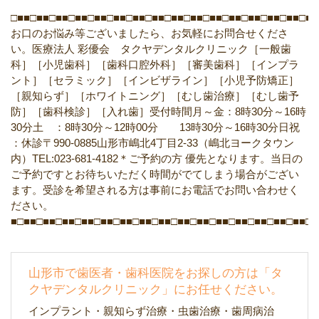
□■■□■■□■■□■■□■■□■■□■■□■■□■■□■■□■■□■■□■■□■■□■■□■■
お口のお悩み等ございましたら、お気軽にお問合せくださ
い。医療法人 彩優会 タクヤデンタルクリニック［一般歯
科］［小児歯科］［歯科口腔外科］［審美歯科］［インプラ
ント］［セラミック］［インビザライン］［小児予防矯正］
［親知らず］［ホワイトニング］［むし歯治療］［むし歯予
防］［歯科検診］［入れ歯］受付時間月～金：8時30分～16時
30分土 ：8時30分～12時00分 13時30分～16時30分日祝
：休診〒990-0885山形市嶋北4丁目2-33（嶋北ヨークタウン
内）TEL:023-681-4182＊ご予約の方 優先となります。当日の
ご予約ですとお待ちいただく時間がでてしまう場合がござい
ます。受診を希望される方は事前にお電話でお問い合わせく
ださい。
■□■■□■■□■■□■■□■■□■■□■■□■■□■■□■■□■■□■■□■■□■■□■■□■
山形市で歯医者・歯科医院をお探しの方は「タ
クヤデンタルクリニック」にお任せください。
インプラント・親知らず治療・虫歯治療・歯周病治