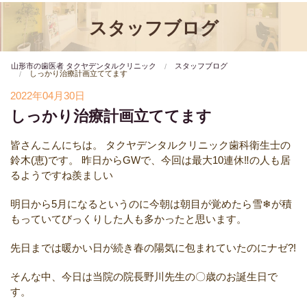
スタッフブログ
山形市の歯医者 タクヤデンタルクリニック
スタッフブログ
しっかり治療計画立ててます
2022年04月30日
しっかり治療計画立ててます
皆さんこんにちは。
タクヤデンタルクリニック歯科衛生士の
鈴木(恵)です。
昨日からGWで、今回は最大10連休‼️の人も居
るようですね羨ましい
明日から5月になるというのに今朝は朝目が覚めたら雪❄が積
もっていてびっくりした人も多かったと思います。
先日までは暖かい日が続き春の陽気に包まれていたのにナゼ?!
そんな中、今日は当院の院長野川先生の〇歳のお誕生日で
す。