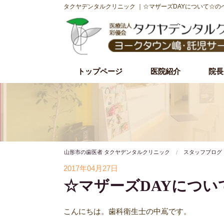
タクヤデンタルクリニック ｜☆マザーズDAYについて☆の
トップページ
医院紹介
院長
初診時の流れ
理事長紹介
院内・設備紹介
治療理念・方針
施設基準
山形市の歯医者 タクヤデンタルクリニック
スタッフブログ
2017年04月27日
☆マザーズDAYについ
こんにちは。歯科衛生士の中嶌です。