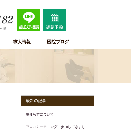
求人情報
医院ブログ
歯科医師求人情報
歯科衛生士求人情報
歯科助手・受付・保育士求人情報
最新の記事
親知らずについて
アロハミーティングに参加してきまし