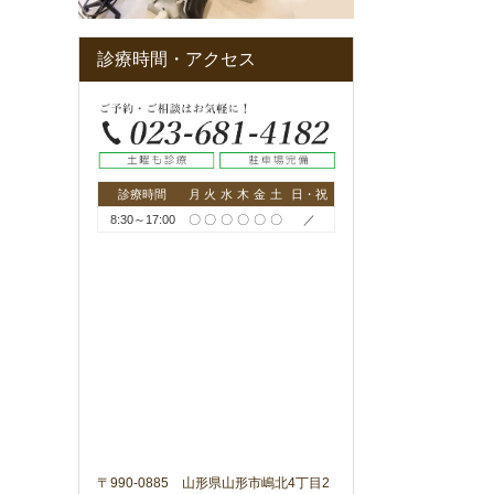
診療時間・アクセス
診療時間
月
火
水
木
金
土
日・祝
8:30～17:00
〇
〇
〇
〇
〇
〇
／
〒990-0885 山形県山形市嶋北4丁目2