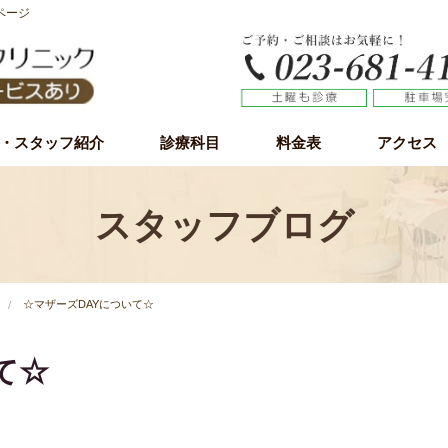
ページ
・スタッフ紹介
診療科目
料金表
アクセス
虫歯治療
歯周病（歯槽膿漏）
小児歯科
予防歯科
審美歯科
ホワイトニング
インプラント
インプラント無料カウンセリング
親知らず
スタッフブログ
☆マザーズDAYについて☆
て☆