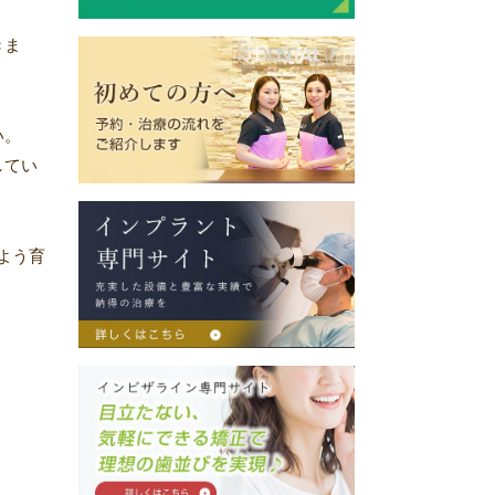
きま
い。
してい
よう育