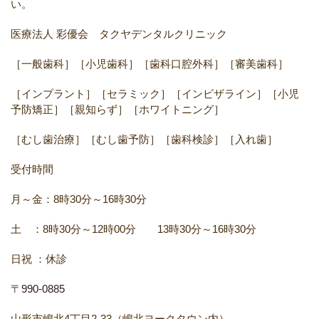
い。
医療法人
彩優会 タクヤデンタルクリニック
［一般歯科］［小児歯科］［歯科口腔外科］［審美歯科］
［インプラント］［セラミック］［インビザライン］［小児
予防矯正］［親知らず］［ホワイトニング］
［むし歯治療］［むし歯予防］［歯科検診］［入れ歯］
受付時間
月～金：
8
時
30
分～
16
時
30
分
土 ：
8
時
30
分～
12
時
00
分
13
時
30
分～
16
時
30
分
日祝
：休診
〒
990-0885
山形市嶋北
4
丁目
2-33
（嶋北ヨークタウン内）