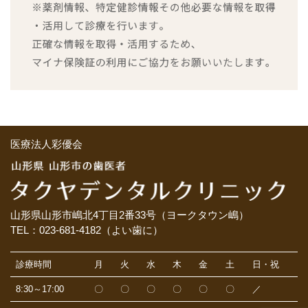
医療法人彩優会
山形県山形市嶋北4丁目2番33号（ヨークタウン嶋）
TEL：023-681-4182（よい歯に）
診療時間
月
火
水
木
金
土
日・祝
8:30～17:00
〇
〇
〇
〇
〇
〇
／