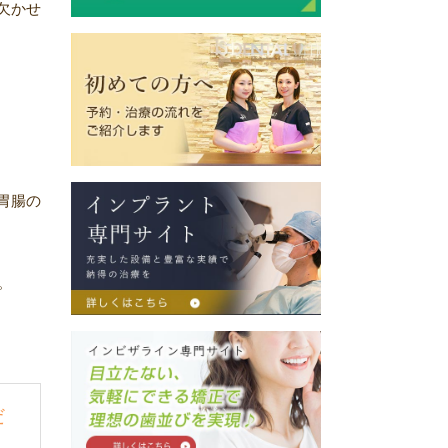
欠かせ
胃腸の
。
だ