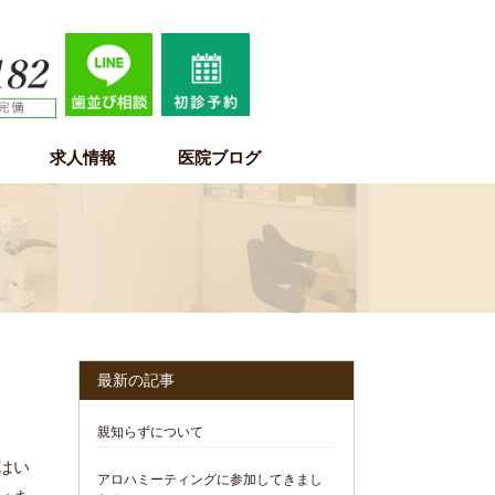
求人情報
医院ブログ
歯科医師求人情報
歯科衛生士求人情報
歯科助手・受付・保育士求人情報
最新の記事
親知らずについて
はい
アロハミーティングに参加してきまし