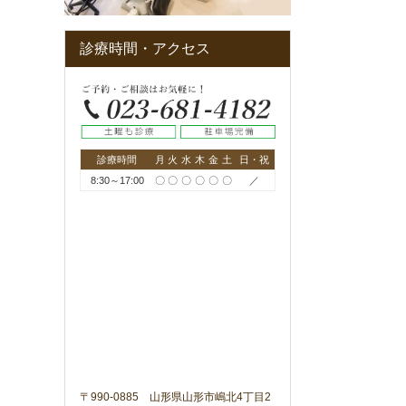
診療時間・アクセス
診療時間
月
火
水
木
金
土
日・祝
8:30～17:00
〇
〇
〇
〇
〇
〇
／
〒990-0885 山形県山形市嶋北4丁目2