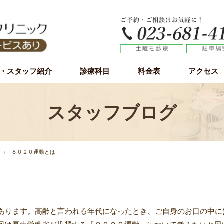
・スタッフ紹介
診療科目
料金表
アクセス
虫歯治療
歯周病（歯槽膿漏）
小児歯科
予防歯科
審美歯科
ホワイトニング
インプラント
インプラント無料カウンセリング
親知らず
スタッフブログ
８０２０運動とは
本あります。高齢と言われる年代になったとき、ご自身のお口の中に