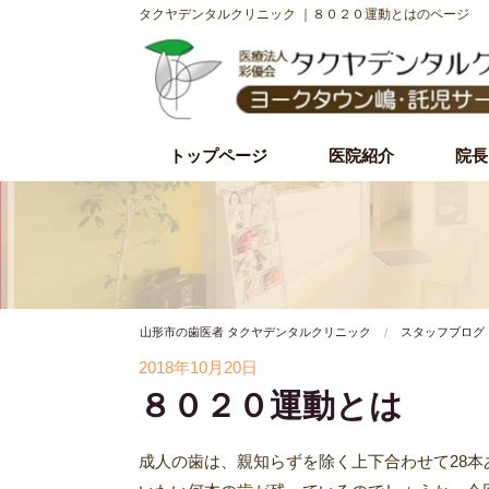
タクヤデンタルクリニック ｜８０２０運動とはのページ
トップページ
医院紹介
院長
初診時の流れ
理事長紹介
院内・設備紹介
治療理念・方針
施設基準
山形市の歯医者 タクヤデンタルクリニック
スタッフブログ
2018年10月20日
８０２０運動とは
成人の歯は、親知らずを除く上下合わせて28