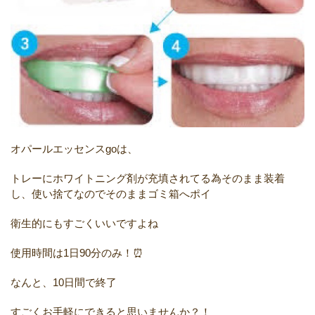
オパールエッセンス
go
は、
トレーにホワイトニング剤が充填されてる為そのまま装着
し、使い捨てなのでそのままゴミ箱へポイ
衛生的にもすごくいいですよね
使用時間は
1
日
90
分のみ！⏰
なんと、
10
日間で終了
すごくお手軽にできると思いませんか？！