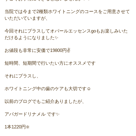
当院では今まで
2
種類ホワイトニングのコースをご用意させて
いただいていますが、
今回それにプラスしてオパールエッセンス
go
もお楽しみいた
だけるようになりました✨
お値段も非常に安価で
19800
円✌
短時間、短期間で行いたい方にオススメです
それにプラスし、
ホワイトニング中の歯のケアも大切です☺️
以前のブログでもご紹介ありましたが、
アパガードリナメル
です✨
1
本
1220
円❇️