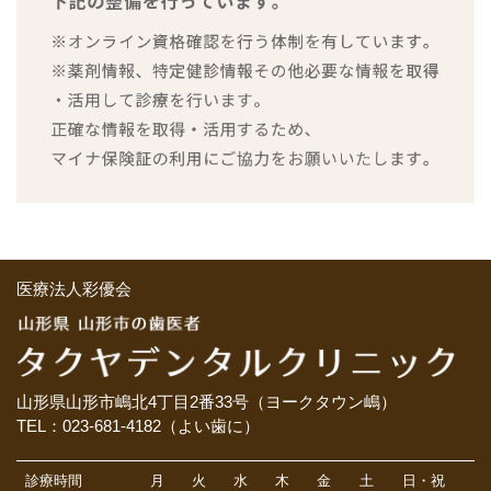
医療法人彩優会
山形県山形市嶋北4丁目2番33号（ヨークタウン嶋）
TEL：023-681-4182（よい歯に）
診療時間
月
火
水
木
金
土
日・祝