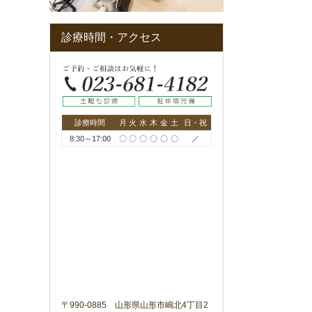
診療時間・アクセス
診療時間
月
火
水
木
金
土
日・祝
8:30～17:00
〇
〇
〇
〇
〇
〇
／
〒990-0885 山形県山形市嶋北4丁目2