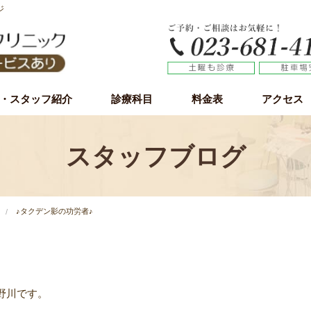
ジ
・スタッフ紹介
診療科目
料金表
アクセス
虫歯治療
歯周病（歯槽膿漏）
小児歯科
予防歯科
審美歯科
ホワイトニング
インプラント
インプラント無料カウンセリング
親知らず
スタッフブログ
♪タクデン影の功労者♪
野川です。