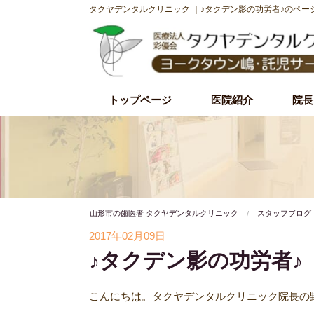
タクヤデンタルクリニック ｜♪タクデン影の功労者♪のペー
トップページ
医院紹介
院長
初診時の流れ
理事長紹介
院内・設備紹介
治療理念・方針
施設基準
山形市の歯医者 タクヤデンタルクリニック
スタッフブログ
2017年02月09日
♪タクデン影の功労者♪
こんにちは。タクヤデンタルクリニック院長の