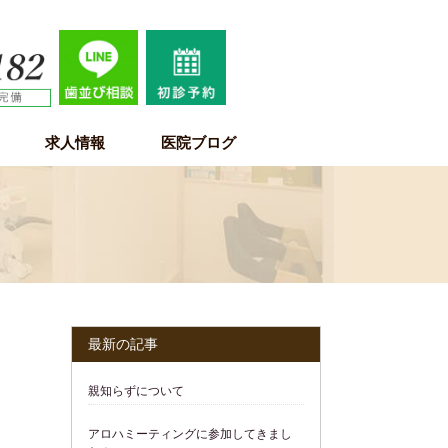
求人情報
医院ブログ
歯科医師求人情報
歯科衛生士求人情報
歯科助手・受付・保育士求人情報
最新の記事
親知らずについて
アロハミーティングに参加してきまし