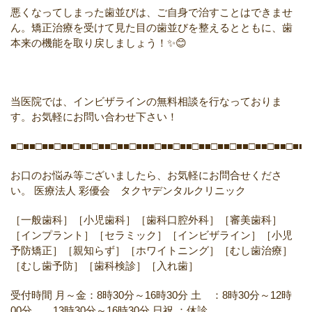
悪くなってしまった歯並びは、ご自身で治すことはできませ
ん。矯正治療を受けて見た目の歯並びを整えるとともに、歯
本来の機能を取り戻しましょう！✨😊
当医院では、インビザラインの無料相談を行なっておりま
す。お気軽にお問い合わせ下さい！
■□■■□■■□■■□■■□■■□■■□■■■□■■□■■□■■□■■□■■□■■□■■□■■□
お口のお悩み等ございましたら、お気軽にお問合せくださ
い。
医療法人 彩優会 タクヤデンタルクリニック
［一般歯科］［小児歯科］［歯科口腔外科］［審美歯科］
［インプラント］［セラミック］［インビザライン］［小児
予防矯正］［親知らず］［ホワイトニング］［むし歯治療］
［むし歯予防］［歯科検診］［入れ歯］
受付時間
月～金：8時30分～16時30分
土 ：8時30分～12時
00分 13時30分～16時30分
日祝 ：休診