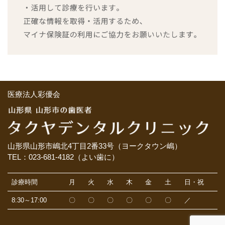
医療法人彩優会
山形県山形市嶋北4丁目2番33号（ヨークタウン嶋）
TEL：023-681-4182（よい歯に）
診療時間
月
火
水
木
金
土
日・祝
8:30～17:00
〇
〇
〇
〇
〇
〇
／