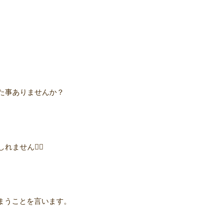
た事ありませんか？
ません👩‍⚕️
まうことを言います。