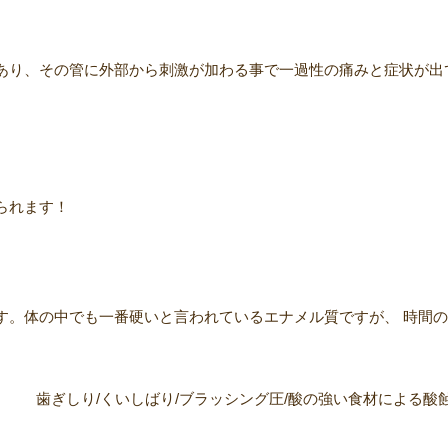
あり、その管に外部から刺激が加わる事で一過性の痛みと症状が出
られます！
す。体の中でも一番硬いと言われているエナメル質ですが、 時間
り/くいしばり/ブラッシング圧/酸の強い食材による酸蝕