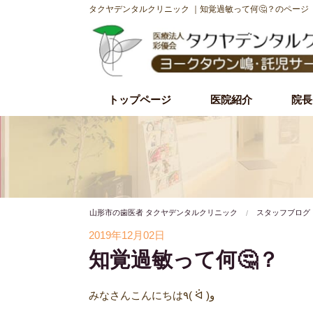
タクヤデンタルクリニック ｜知覚過敏って何🤔？のページ
トップページ
医院紹介
院長
初診時の流れ
理事長紹介
院内・設備紹介
治療理念・方針
施設基準
山形市の歯医者 タクヤデンタルクリニック
スタッフブログ
2019年12月02日
知覚過敏って何🤔？
みなさんこんにちは٩( ᐛ )و