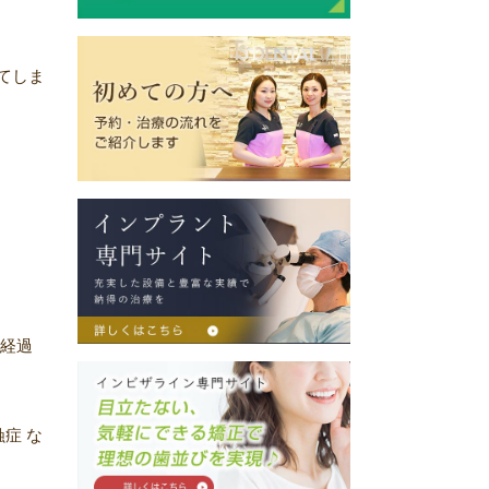
てしま
の経過
症 な