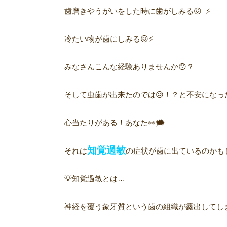
歯磨きやうがいをした時に歯がしみる😖 ⚡️
冷たい物が歯にしみる😖⚡️
みなさんこんな経験ありませんか😯？
そして虫歯が出来たのでは😥！？と不安になっ
心当たりがある！あなた👀🗯
知覚過敏
それは
の症状が歯に出ているのかもしれ
💡知覚過敏とは…
神経を覆う象牙質という歯の組織が露出してし