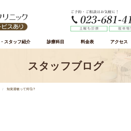
・スタッフ紹介
診療科目
料金表
アクセス
虫歯治療
歯周病（歯槽膿漏）
小児歯科
予防歯科
審美歯科
ホワイトニング
インプラント
インプラント無料カウンセリング
親知らず
スタッフブログ
知覚過敏って何🤔？