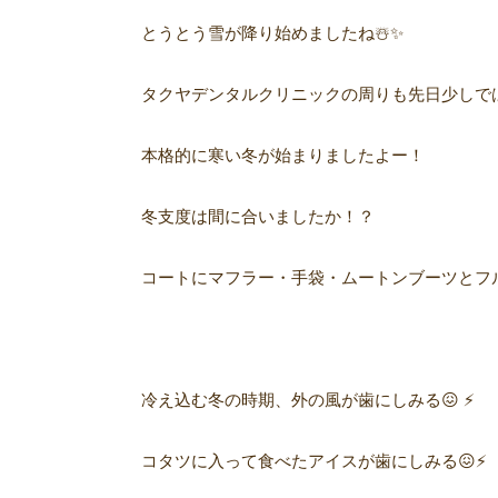
とうとう雪が降り始めましたね☃️✨
タクヤデンタルクリニックの周りも先日少しでは
本格的に寒い冬が始まりましたよー！
冬支度は間に合いましたか！？
コートにマフラー・手袋・ムートンブーツとフル装
冷え込む冬の時期、外の風が歯にしみる😖 ⚡️
コタツに入って食べたアイスが歯にしみる😖⚡️