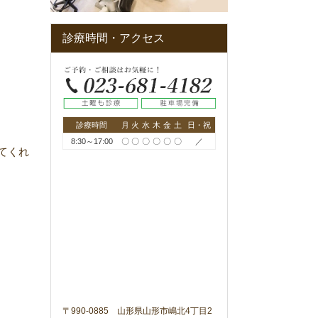
診療時間・アクセス
診療時間
月
火
水
木
金
土
日・祝
8:30～17:00
〇
〇
〇
〇
〇
〇
／
てくれ
〒990-0885 山形県山形市嶋北4丁目2