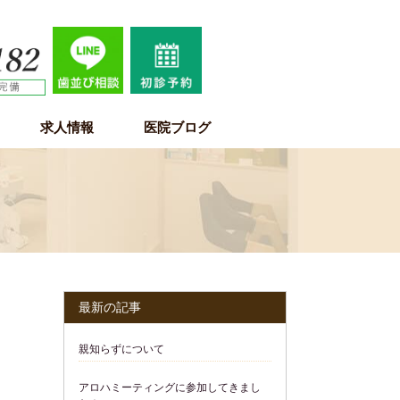
求人情報
医院ブログ
歯科医師求人情報
歯科衛生士求人情報
歯科助手・受付・保育士求人情報
最新の記事
親知らずについて
アロハミーティングに参加してきまし